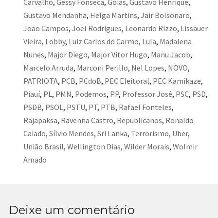
Carvalho
,
Gessy Fonseca
,
Goiás
,
Gustavo Henrique
,
Gustavo Mendanha
,
Helga Martins
,
Jair Bolsonaro
,
João Campos
,
Joel Rodrigues
,
Leonardo Rizzo
,
Lissauer
Vieira
,
Lobby
,
Luiz Carlos do Carmo
,
Lula
,
Madalena
Nunes
,
Major Diego
,
Major Vitor Hugo
,
Manu Jacob
,
Marcelo Arruda
,
Marconi Perillo
,
Nel Lopes
,
NOVO
,
PATRIOTA
,
PCB
,
PCdoB
,
PEC Eleitoral
,
PEC Kamikaze
,
Piauí
,
PL
,
PMN
,
Podemos
,
PP
,
Professor José
,
PSC
,
PSD
,
PSDB
,
PSOL
,
PSTU
,
PT
,
PTB
,
Rafael Fonteles
,
Rajapaksa
,
Ravenna Castro
,
Republicanos
,
Ronaldo
Caiado
,
Sílvio Mendes
,
Sri Lanka
,
Terrorismo
,
Uber
,
União Brasil
,
Wellington Dias
,
Wilder Morais
,
Wolmir
Amado
Deixe um comentário