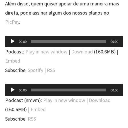
Além disso, quem quiser apoiar de uma maneira mais
direta, pode assinar algum dos nossos planos no
PicPay
.
Tocador
00:00
00:00
de
Podcast:
Play in new window
|
Download
(160.6MB) |
áudio
Embed
Subscribe:
Spotify
|
RSS
Tocador
00:00
00:00
de
Podcast (nmvm):
Play in new window
|
Download
áudio
(160.6MB) |
Embed
Subscribe:
RSS