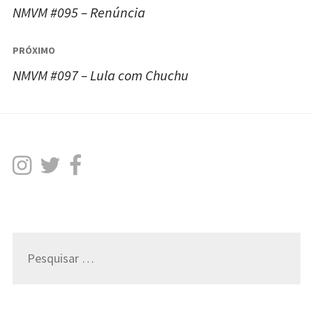
de
NMVM #095 – Renúncia
Post
PRÓXIMO
NMVM #097 – Lula com Chuchu
Pesquisar
por: