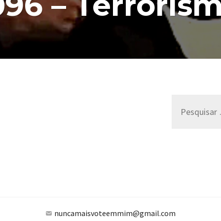
6 – Terroris
–
TERRORISMO
Pesquisar
por:
nuncamaisvoteemmim@gmail.com