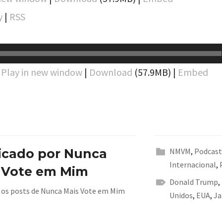
y
|
RSS
:
Play in new window
|
Download
(57.9MB) |
Embed
icado por
Nunca
NMVM
,
Podcas
Internacional
,
 Vote em Mim
Donald Trump
,
 os posts de Nunca Mais Vote em Mim
Unidos
,
EUA
,
Ja