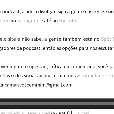
 podcast, ajude a divulgar, siga a gente nas redes soci
tter,
no
Instagram
e até no
YouTube
.
pelo site e não sabe, a gente também está no
Spoti
adores de podcast, então as opções para nos escutar 
 tiver alguma sugestão, crítica ou comentário, você p
 das redes sociais acima, usar o nosso
formulário de 
 nuncamaisvoteemmim@gmail.com.
 new window
|
Download
(57.9MB) |
Embed