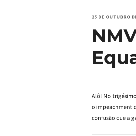
25 DE OUTUBRO D
NMVM
Equa
Alô! No trigésim
o impeachment de
confusão que a g