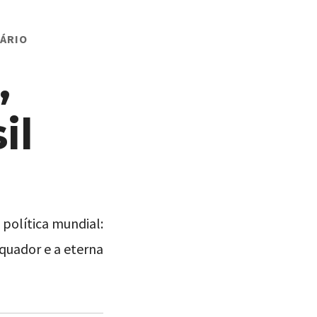
EM
ÁRIO
NMVM
#030
,
–
PERU,
EQUADOR,
EUA,
il
BRASIL
política mundial:
quador e a eterna