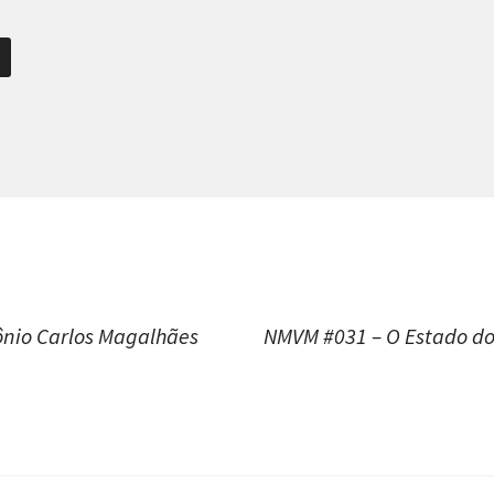
ão
nio Carlos Magalhães
NMVM #031 – O Estado dos