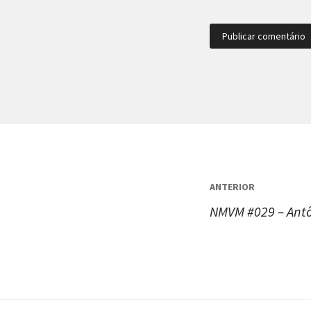
Navegaç
ANTERIOR
de
NMVM #029 – Antô
Post