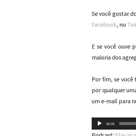
Se você gostar do
Facebook
, no
Twi
E se você ouve 
maioria dos agreg
Por fim, se você
por qualquer uma
um e-mail para
Tocador
00:00
de
Podcast:
Play in