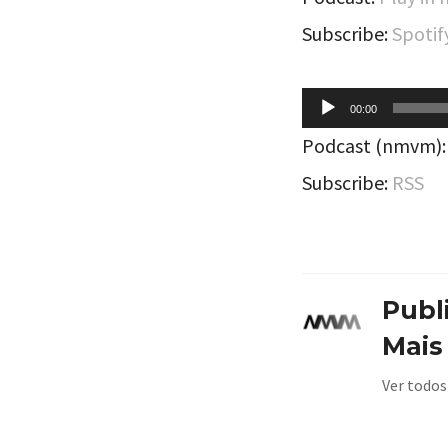
áudio
Subscribe:
Spotif
Tocador
00:00
de
Podcast (nmvm)
áudio
Subscribe:
RSS
Publ
Mais
Ver todos