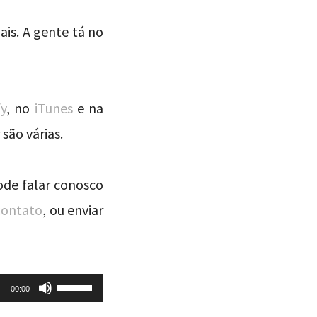
ais. A gente tá no
fy
, no
iTunes
e na
são várias.
ode falar conosco
contato
, ou enviar
Use
00:00
as