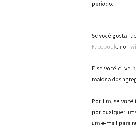
período.
Se você gostar do
Facebook
, no
Twi
E se você ouve 
maioria dos agreg
Por fim, se você
por qualquer uma
um e-mail para