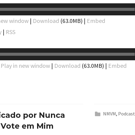
 new window
|
Download
(63.0MB) |
Embed
y
|
RSS
:
Play in new window
|
Download
(63.0MB) |
Embed
icado por
Nunca
NMVM
,
Podcas
 Vote em Mim