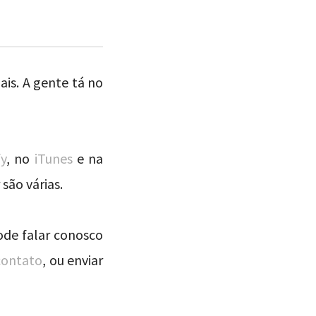
ais. A gente tá no
fy
, no
iTunes
e na
são várias.
ode falar conosco
contato
, ou enviar