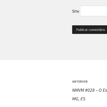
Site
Navegaç
ANTERIOR
de
NMVM #028 – O Est
Post
MG, ES