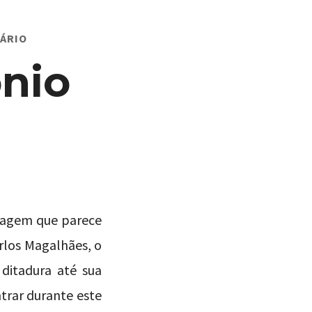
EM
ÁRIO
NMVM
#029
nio
–
ANTÔNIO
CARLOS
MAGALHÃES
nagem que parece
arlos Magalhães, o
 ditadura até sua
trar durante este