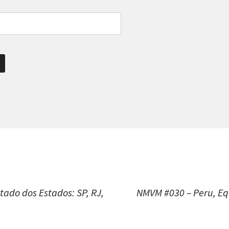
ão
ado dos Estados: SP, RJ,
NMVM #030 – Peru, Equ