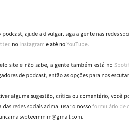
 podcast, ajude a divulgar, siga a gente nas redes soci
tter,
no
Instagram
e até no
YouTube
.
pelo site e não sabe, a gente também está no
Spoti
adores de podcast, então as opções para nos escutar 
 tiver alguma sugestão, crítica ou comentário, você p
 das redes sociais acima, usar o nosso
formulário de 
 nuncamaisvoteemmim@gmail.com.