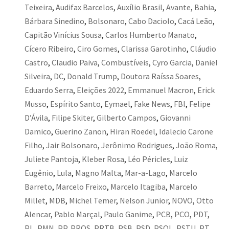
Teixeira
,
Audifax Barcelos
,
Auxílio Brasil
,
Avante
,
Bahia
,
Bárbara Sinedino
,
Bolsonaro
,
Cabo Daciolo
,
Cacá Leão
,
Capitão Vinícius Sousa
,
Carlos Humberto Manato
,
Cícero Ribeiro
,
Ciro Gomes
,
Clarissa Garotinho
,
Cláudio
Castro
,
Claudio Paiva
,
Combustíveis
,
Cyro Garcia
,
Daniel
Silveira
,
DC
,
Donald Trump
,
Doutora Raíssa Soares
,
Eduardo Serra
,
Eleições 2022
,
Emmanuel Macron
,
Erick
Musso
,
Espírito Santo
,
Eymael
,
Fake News
,
FBI
,
Felipe
D’Ávila
,
Filipe Skiter
,
Gilberto Campos
,
Giovanni
Damico
,
Guerino Zanon
,
Hiran Roedel
,
Idalecio Carone
Filho
,
Jair Bolsonaro
,
Jerônimo Rodrigues
,
João Roma
,
Juliete Pantoja
,
Kleber Rosa
,
Léo Péricles
,
Luiz
Eugênio
,
Lula
,
Magno Malta
,
Mar-a-Lago
,
Marcelo
Barreto
,
Marcelo Freixo
,
Marcelo Itagiba
,
Marcelo
Millet
,
MDB
,
Michel Temer
,
Nelson Junior
,
NOVO
,
Otto
Alencar
,
Pablo Marçal
,
Paulo Ganime
,
PCB
,
PCO
,
PDT
,
PL
,
PMN
,
PP
,
PROS
,
PRTB
,
PSB
,
PSD
,
PSOL
,
PSTU
,
PT
,