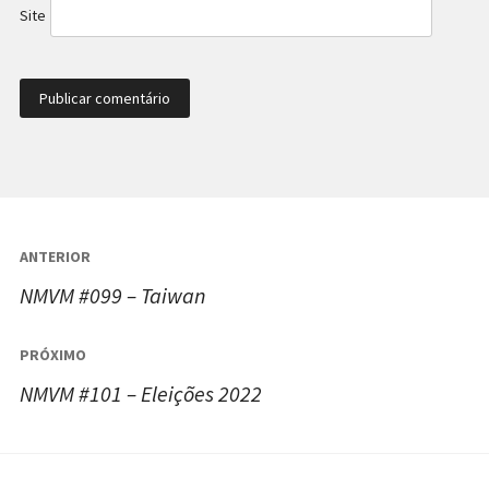
Site
Navegação
ANTERIOR
de
NMVM #099 – Taiwan
Post
PRÓXIMO
NMVM #101 – Eleições 2022