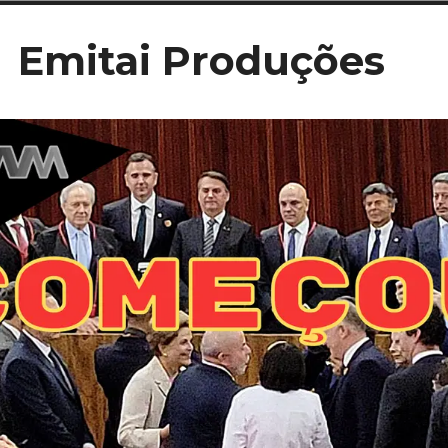
Ir
Emitai Produções
para
conteúdo