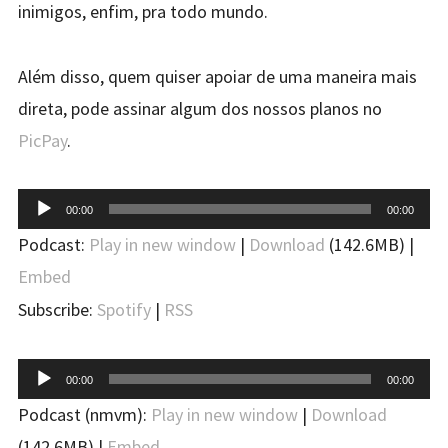
inimigos, enfim, pra todo mundo.
Além disso, quem quiser apoiar de uma maneira mais
direta, pode assinar algum dos nossos planos no
PicPay
.
Tocador
00:00
00:00
de
Podcast:
Play in new window
|
Download
(142.6MB) |
áudio
Embed
Subscribe:
Spotify
|
RSS
Tocador
00:00
00:00
de
Podcast (nmvm):
Play in new window
|
Download
áudio
(142.6MB) |
Embed