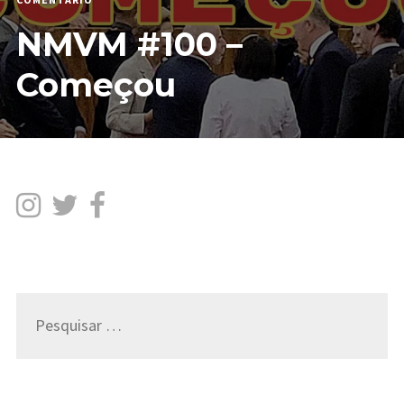
NMVM
NMVM #100 –
#100
–
COMEÇOU
Começou
Pesquisar
por: