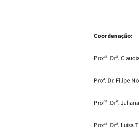
Coordenação:
Profª. Drª. Claudi
Prof. Dr. Filipe N
Profª. Drª. Julian
Profª. Drª. Luisa