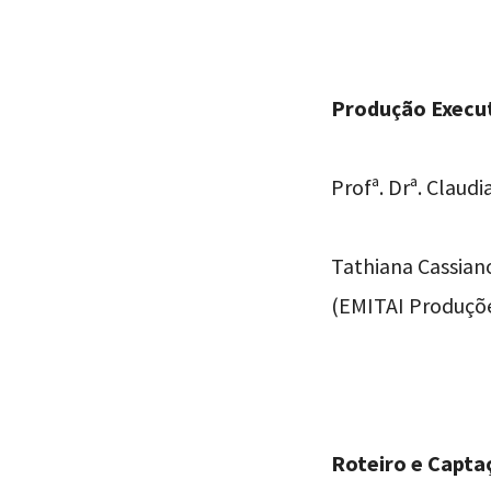
Produção Execut
Profª. Drª. Claudi
Tathiana Cassian
(EMITAI Produçõ
Roteiro e Capta