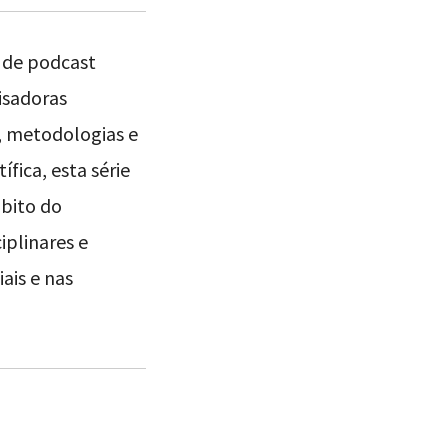
o de podcast
isadoras
a, metodologias e
fica, esta série
mbito do
iplinares e
ais e nas