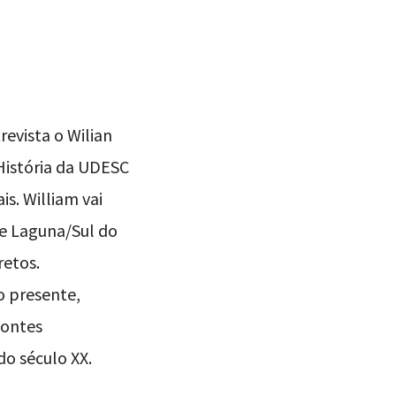
COSTA
evista o Wilian
História da UDESC
s. William vai
de Laguna/Sul do
retos.
o presente,
fontes
do século XX.