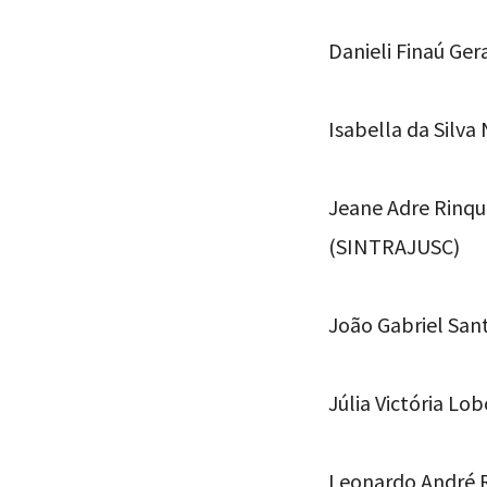
Danieli Finaú Ge
Isabella da Silv
Jeane Adre Rinqu
(SINTRAJUSC)
João Gabriel San
Júlia Victória L
Leonardo André R