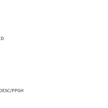
ED
a UDESC/PPGH