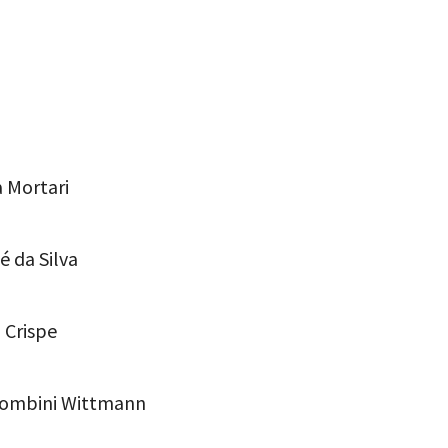
a Mortari
oé da Silva
a Crispe
 Tombini Wittmann