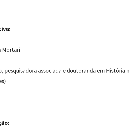
iva:
a Mortari
o, pesquisadora associada e doutoranda em Históri
es)
ção: