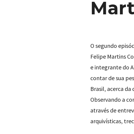
Mart
O segundo episód
Felipe Martins C
e integrante do A
contar de sua pe
Brasil, acerca da
Observando a con
através de entre
arquivísticas, tr