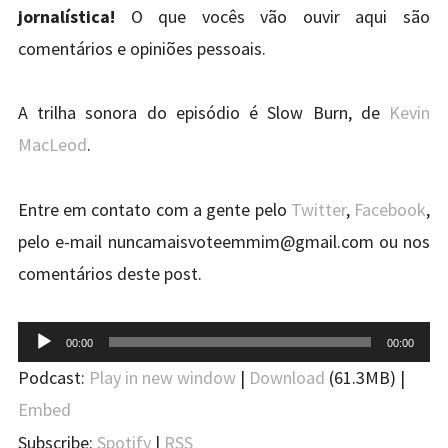
jornalística!
O que vocês vão ouvir aqui são
comentários e opiniões pessoais.
A trilha sonora do episódio é Slow Burn, de
Kevin
MacLeod
.
Entre em contato com a gente pelo
Twitter
,
Facebook
,
pelo e-mail nuncamaisvoteemmim@gmail.com ou nos
comentários deste post.
Tocador
00:00
00:00
de
Podcast:
Play in new window
|
Download
(61.3MB) |
áudio
Embed
Subscribe:
Spotify
|
RSS