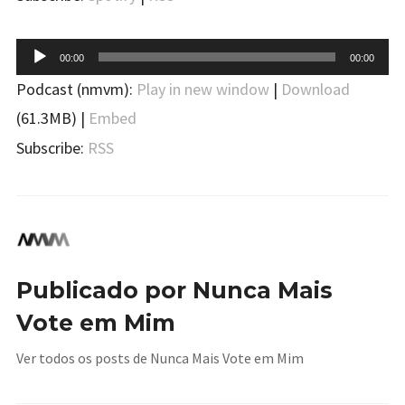
Tocador
00:00
00:00
de
Podcast (nmvm):
Play in new window
|
Download
áudio
(61.3MB) |
Embed
Subscribe:
RSS
Publicado por
Nunca Mais
Vote em Mim
Ver todos os posts de Nunca Mais Vote em Mim