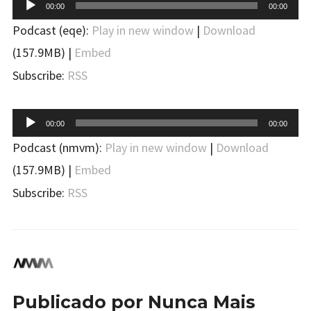
Tocador
00:00
00:00
de
Podcast (eqe):
Play in new window
|
Download
áudio
(157.9MB) |
Embed
Subscribe:
RSS
Tocador
00:00
00:00
de
Podcast (nmvm):
Play in new window
|
Download
áudio
(157.9MB) |
Embed
Subscribe:
RSS
Publicado por
Nunca Mais