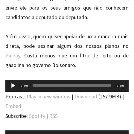
envie ele para os seus amigos que não conhecem
candidatos a deputado ou deputada.
Além disso, quem quiser apoiar de uma maneira mais
direta, pode assinar algum dos nossos planos no
PicPay
. Custa menos que um litro de leite ou de
gasolina no governo Bolsonaro.
Tocador
00:00
00:00
de
Podcast:
Play in new window
|
Download
(157.9MB) |
áudio
Embed
Subscribe:
Spotify
|
RSS