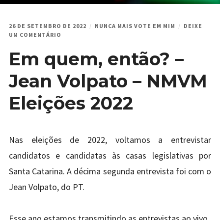
26 DE SETEMBRO DE 2022
NUNCA MAIS VOTE EM MIM
DEIXE
EM
UM COMENTÁRIO
EM
Em quem, então? –
QUEM,
ENTÃO?
–
Jean Volpato – NMVM
JEAN
VOLPATO
Eleições 2022
–
NMVM
ELEIÇÕES
2022
Nas eleições de 2022, voltamos a entrevistar
candidatos e candidatas às casas legislativas por
Santa Catarina. A décima segunda entrevista foi com o
Jean Volpato, do PT.
Esse ano estamos transmitindo as entrevistas ao vivo