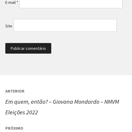
E-mail
*
Site
Navegação
ANTERIOR
de
Em quem, então? – Giovana Mondardo – NMVM
Post
Eleições 2022
PRÓXIMO