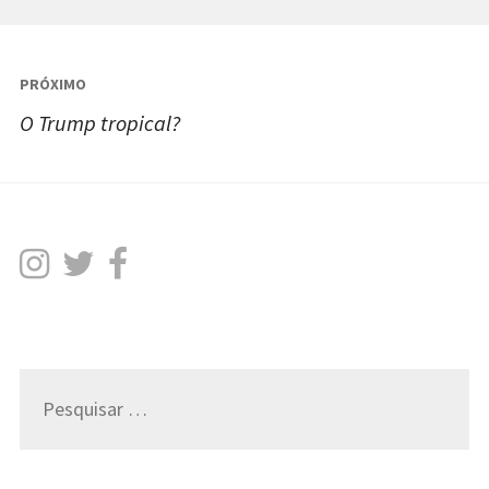
Navegação
PRÓXIMO
de
O Trump tropical?
Post
Pesquisar
por: