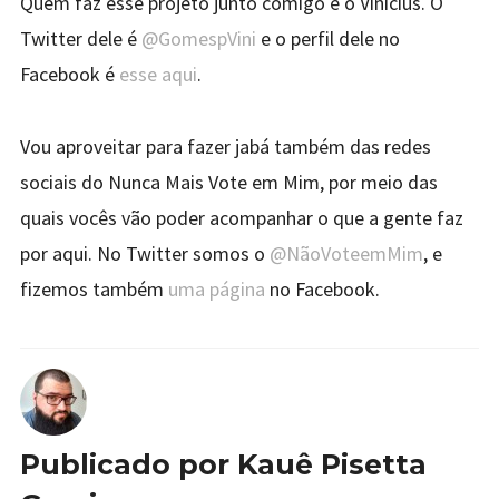
Quem faz esse projeto junto comigo é o Vinicius. O
Twitter dele é
@GomespVini
e o perfil dele no
Facebook é
esse aqui
.
Vou aproveitar para fazer jabá também das redes
sociais do Nunca Mais Vote em Mim, por meio das
quais vocês vão poder acompanhar o que a gente faz
por aqui. No Twitter somos o
@NãoVoteemMim
, e
fizemos também
uma página
no Facebook.
Publicado por
Kauê Pisetta