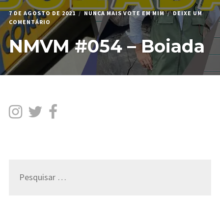
7 DE AGOSTO DE 2021
NUNCA MAIS VOTE EM MIM
DEIXE UM
EM
COMENTÁRIO
NMVM
NMVM #054 – Boiada
#054
–
BOIADA
Pesquisar
por: