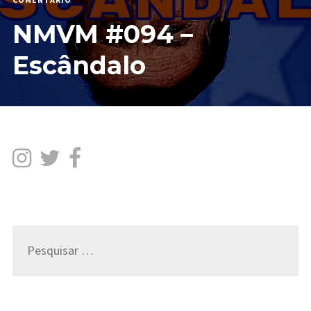
NMVM
NMVM #094 –
#094
–
ESCÂNDALO
Escândalo
Pesquisar
por: