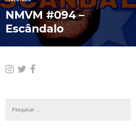
NMVM
NMVM #094 –
#094
–
ESCÂNDALO
Escândalo
Pesquisar
por: