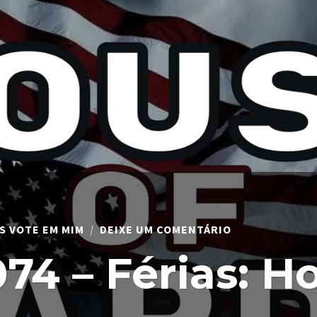
EM
S VOTE EM MIM
DEIXE UM COMENTÁRIO
NMVM
#074
4 – Férias: Ho
–
FÉRIAS:
HOUSE
OF