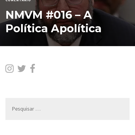
NMVM
NMVM #016 – A
#016
–
A
Política Apolítica
POLÍTICA
APOLÍTICA
Pesquisar
por: