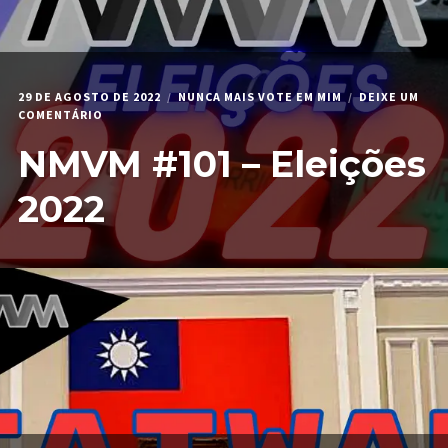
29 DE AGOSTO DE 2022
NUNCA MAIS VOTE EM MIM
DEIXE UM
EM
COMENTÁRIO
NMVM
NMVM #101 – Eleições
#101
–
ELEIÇÕES
2022
2022