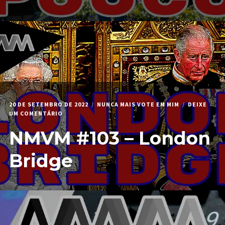
20 DE SETEMBRO DE 2022
NUNCA MAIS VOTE EM MIM
DEIXE
EM
UM COMENTÁRIO
NMVM
NMVM #103 – London
#103
–
LONDON
Bridge
BRIDGE