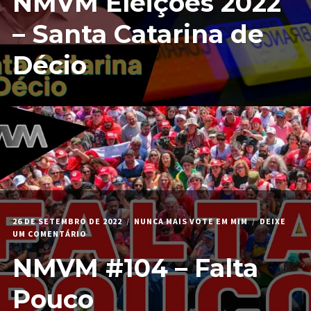
NMVM Eleições 2022
2022
–
– Santa Catarina de
SANTA
CATARINA
Décio
DE
DÉCIO
26 DE SETEMBRO DE 2022
NUNCA MAIS VOTE EM MIM
DEIXE
EM
UM COMENTÁRIO
NMVM
NMVM #104 – Falta
#104
–
FALTA
Pouco
POUCO