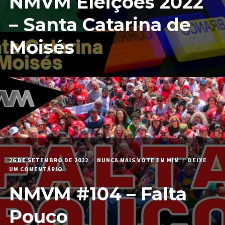
NMVM Eleições 2022
2022
–
– Santa Catarina de
SANTA
CATARINA
Moisés
DE
MOISÉS
26 DE SETEMBRO DE 2022
NUNCA MAIS VOTE EM MIM
DEIXE
EM
UM COMENTÁRIO
NMVM
NMVM #104 – Falta
#104
–
FALTA
Pouco
POUCO