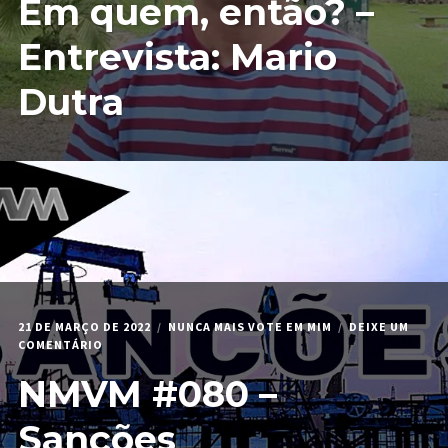
Em quem, então? –
ENTÃO?
–
Entrevista: Mario
ENTREVISTA:
MARIO
Dutra
DUTRA
21 DE MARÇO DE 2022
NUNCA MAIS VOTE EM MIM
DEIXE UM
EM
COMENTÁRIO
NMVM
NMVM #080 –
#080
–
SANÇÕES
Sanções