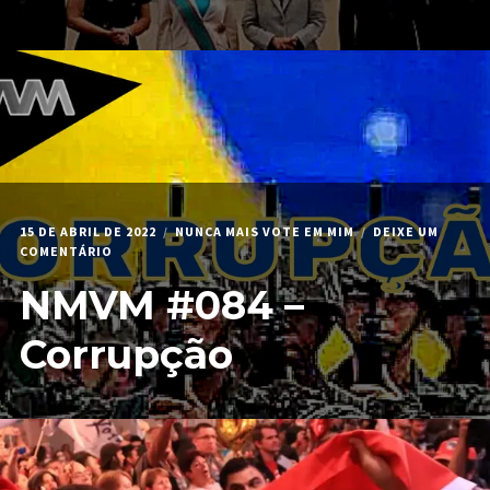
TAIWAN
15 DE ABRIL DE 2022
NUNCA MAIS VOTE EM MIM
DEIXE UM
EM
COMENTÁRIO
NMVM
NMVM #084 –
#084
–
CORRUPÇÃO
Corrupção