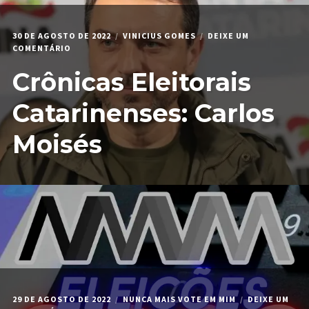
30 DE AGOSTO DE 2022
VINICIUS GOMES
DEIXE UM
EM
COMENTÁRIO
CRÔNICAS
Crônicas Eleitorais
ELEITORAIS
CATARINENSES:
CARLOS
Catarinenses: Carlos
MOISÉS
Moisés
29 DE AGOSTO DE 2022
NUNCA MAIS VOTE EM MIM
DEIXE UM