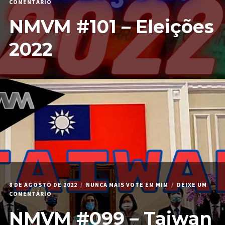
EM
COMENTÁRIO
NMVM
NMVM #101 – Eleições
#101
–
ELEIÇÕES
2022
2022
8 DE AGOSTO DE 2022
NUNCA MAIS VOTE EM MIM
DEIXE UM
EM
COMENTÁRIO
NMVM
NMVM #099 – Taiwan
#099
–