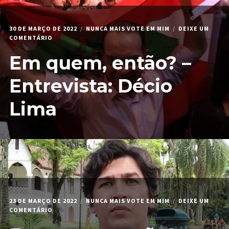
30 DE MARÇO DE 2022
NUNCA MAIS VOTE EM MIM
DEIXE UM
EM
COMENTÁRIO
EM
Em quem, então? –
QUEM,
ENTÃO?
–
Entrevista: Décio
ENTREVISTA:
DÉCIO
Lima
LIMA
23 DE MARÇO DE 2022
NUNCA MAIS VOTE EM MIM
DEIXE UM
EM
COMENTÁRIO
EM
QUEM,