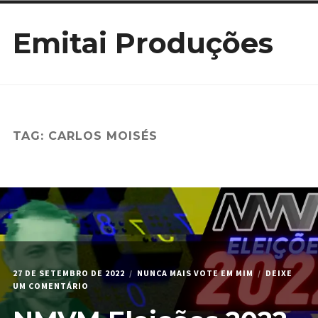
Ir
Emitai Produções
para
conteúdo
TAG:
CARLOS MOISÉS
27 DE SETEMBRO DE 2022
NUNCA MAIS VOTE EM MIM
DEIXE
EM
UM COMENTÁRIO
NMVM
ELEIÇÕES